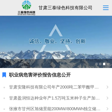
甘肃三泰绿色科技有限公司
职业病危害评价报告信息公开
甘肃安隆科技有限公司年产2000吨二苯甲酰甲烷（DBM）、1000吨 N-乙基咔唑及副产1000吨甲醇、661吨硫酸钠、590吨溴化钠改建项目职业病危害控制效果评价报告
甘肃盈润恒达种业年产1.5万吨玉米种子生产加工建设项目职业病危害控制效果评价报告
张掖市甘州区旭储景能200MW/800MWh独立储能电站职业病危害控制效果评价报告