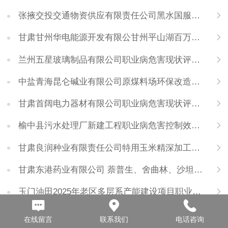
张掖交投交通物资供应有限责任公司黑水国服务区加油加气站职业病危害控制效果评价报告
甘肃甘州华电能源开发有限公甘州平山湖百万千瓦风电基地10万千瓦风电4#项目职业病危害控制效果评价报告
兰州五星玻璃制品有限公司职业病危害现状评价报告
中盐青海昆仑碱业有限公司原煤料场环保改造项目职业病危害控制效果评价报告
甘肃首阔电力器材有限公司职业病危害现状评价报告
榆中县污水处理厂新建工程职业病危害控制效果评价报告
甘肃良润种业有限责任公司特用玉米精深加工生产线建设项目职业病危害控制效果评价报告
甘肃东港药业有限公司 萘普生、舍曲林、沙坦类等原料药和中间体以及香精香料项目（一期项目）年产6000吨萘甲醚、500吨萘乙醚、1500吨乙酰萘生产线 职业病危害现状评价报告
玉门油田2025年老区多层系产能建设项目职业病危害现状评价报告
在线留言
联系我们
电话咨询