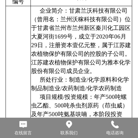
编号
企业简介：
甘肃兰沃科技有限公司
（曾用名：兰州沃稼科技有限公司）位
于甘肃省兰州市兰州新区秦川化工园区
大夏河街1699号，成立于2020年06月
29日，注册资本壹亿元整，属于江苏建
农植物保护有限公司的控股的子公司。
江苏建农植物保护有限公司为雅本化学
股份有限公司成员企业。
所处行业
：
制造业/化学原料和化学
制品制造业/农药制造/化学农药制造
项目规模/投资规模
：
年产500吨螺
虫乙酯、500吨杀虫剂原药（茚虫威）
及年产500吨氨基呋喃，本阶段投资
7854万元。
所在具体位置
：
甘肃兰沃科技有限
在线留言
联系我们
电话咨询