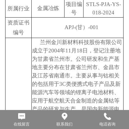
项目编
STLS-PJA-YS-
金属冶炼
所属行业
号
018-2024
资质证书
APJ-(
甘）
-001
编号
兰州金川新材料科技股份有限公司
成立于
2004
年
11
月
18
日，登记注册地
为甘肃省兰州市。公司研发和生产基
地主要分布在甘肃省兰州市、金昌市
及江苏省南通市。主要从事与钴相关
的包括用于
3C
类便携式电子产品及新
能源汽车等领域的锂离子电池材料、
应用于航空航天合金制造的金属钴等
产品的研发与生产，是国内新能源电
池材料开发应用领域最重要的上游企
在线留言
联系我们
电话咨询
业，**级高新技术企业。